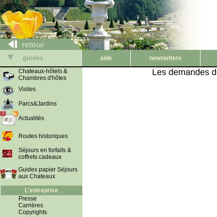
retour
guides
aide
newsletters
Les demandes de
Chateaux-hôtels &
Chambres d'hôtes
Visites
Parcs&Jardins
Actualités
Routes historiques
Séjours en forfaits &
coffrets cadeaux
Guides papier Séjours
aux Chateaux
L'entreprise
Presse
Carrières
Copyrights