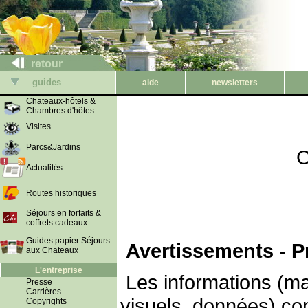
retour
guides
aide
newsletters
Chateaux-hôtels &
Chambres d'hôtes
Visites
Parcs&Jardins
C
Actualités
Routes historiques
Séjours en forfaits &
coffrets cadeaux
Guides papier Séjours
Avertissements - P
aux Chateaux
L'entreprise
Les informations (ma
Presse
Carrières
visuels, données) co
Copyrights