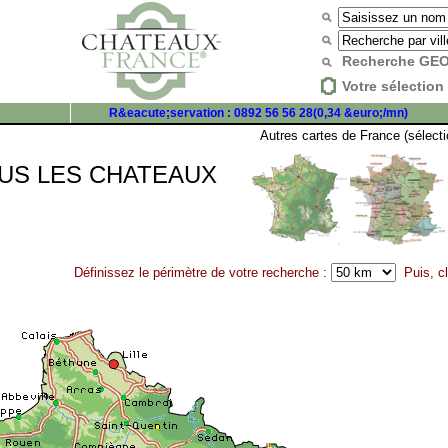
Recherche G
Votre sélection 
s
R&eacute;servation : 0892 56 56 28(0,34 &euro;/mn)
Autres cartes de France (sélecti
US LES CHATEAUX
Définissez le périmètre de votre recherche :
Puis, cl