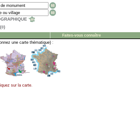
EOGRAPHIQUE
(
)
0
Faites-vous connaître
onnez une carte thématique) :
iquez sur la carte.