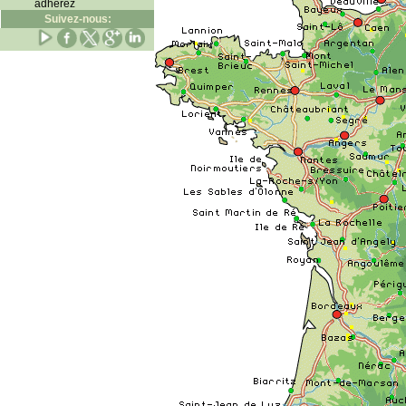
adhérez
Suivez-nous: