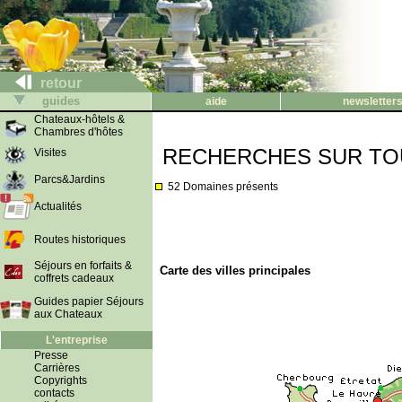
retour
guides
aide
newsletter
Chateaux-hôtels &
Chambres d'hôtes
RECHERCHES SUR TO
Visites
Parcs&Jardins
52 Domaines présents
Actualités
Routes historiques
Séjours en forfaits &
Carte des villes principales
coffrets cadeaux
Guides papier Séjours
aux Chateaux
L'entreprise
Presse
Carrières
Copyrights
contacts