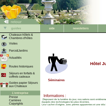
retour
guides
aide
newsletters
Chateaux-hôtels &
Chambres d'hôtes
Visites
Parcs&Jardins
Actualités
Hôtel J
Routes historiques
Séjours en forfaits &
coffrets cadeaux
Séminaires
Guides papier Séjours
aux Chateaux
L'entreprise
Informations :
Presse
Disposant de la lumière du jour, nos salons sont entièreme
Carrières
équipés des technologies les plus récentes.
Copyrights
Leur cachet d'origine, avec pierres apparentes et une très