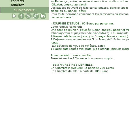
contacts
au Provençal, a été conservé et associé à un décor sobre po
réflexion, propice au travail.
adhérez
Les pauses peuvent se faire sur la terrasse, dans le jardin 
Suivez-nous:
cloître ou au bar de l'hôtel.
Pour toute demande concernant les séminaires ou les ban
contactez nous.
- JOURNEE D'ETUDE : 60 Euros par personne.
Cette formule comprend :
Une salle de réunion, équipée (Ecran, tableau papier et m
rétroprojecteur et projecteur de diapositives), Eau minérale
1 Pause café le matin (café, jus d'orange, biscuits maison)
1 Déjeuner servi au restaurant "Lou Marquès". Boissons pr
repas
(1/3 Bouteille de vin, eau minérale, café)
1 Pause café l'après-midi (café, jus d’orange, biscuits mais
Autre matériel : nous consulter
Taxes et service 15% sur le hors taxes compris.
- SEMINAIRES RESIDENTIELS :
En Chambre individuelle : à partir de 230 Euros
En Chambre double : à partir de 185 Euros